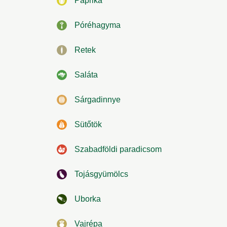
Paprika
Póréhagyma
Retek
Saláta
Sárgadinnye
Sütőtök
Szabadföldi paradicsom
Tojásgyümölcs
Uborka
Vajrépa