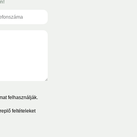
n!
mat felhasználják.
eplő feltételeket