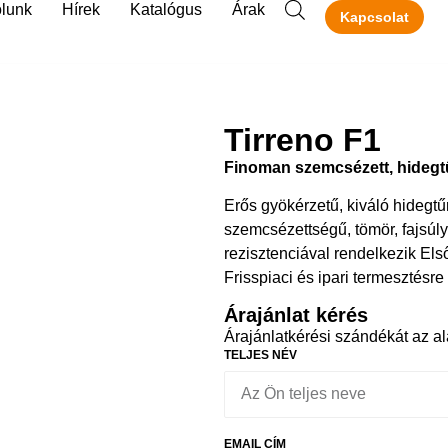
lunk
Hírek
Katalógus
Árak
Kapcsolat
Tirreno F1
Finoman szemcsézett, hidegt
Erős gyökérzetű, kiváló hidegtű
szemcsézettségű, tömör, fajsúly
rezisztenciával ­rendelkezik Els
Frisspiaci ­és­ ipari ­termesztésre 
Árajánlat kérés
Árajánlatkérési szándékát az alá
TELJES NÉV
EMAIL CÍM