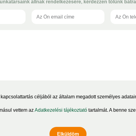
unkatársaink állnak rendelkezésére, kérdezzen tőlünk bátra
kapcsolattartás céljából az általam megadott személyes adatai
másul vettem az
Adatkezelési tájékoztató
tartalmát. A benne szer
Elküldöm