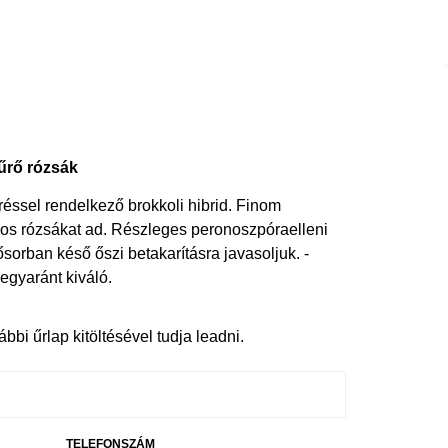
űrő rózsák
réssel rendelkező brokkoli hibrid. Finom
os rózsákat ad. ­Részleges ­peronoszpóra­elleni
ősorban késő őszi betakarításra javasoljuk. ­
­egyaránt ­kiváló.
bbi űrlap kitöltésével tudja leadni.
TELEFONSZÁM