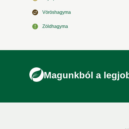
Vöröshagyma
Zöldhagyma
Magunkból a legjo