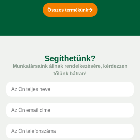
Összes termékünk
Segíthetünk?
Munkatársaink állnak rendelkezésére, kérdezzen
tőlünk bátran!