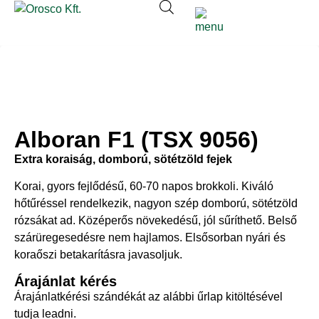
Alboran F1 (TSX 9056)
Extra koraiság, domború, sötétzöld fejek
Korai, gyors fejlődésű, 60-70 napos brokkoli. Kiváló
hőtűréssel rendelkezik, nagyon szép domború, sötétzöld
rózsákat ad. Középerős növekedésű, jól sűríthető. Belső
szárüregesedésre nem hajlamos. Elsősorban nyári és
koraőszi betakarításra javasoljuk.
Árajánlat kérés
Árajánlatkérési szándékát az alábbi űrlap kitöltésével
tudja leadni.