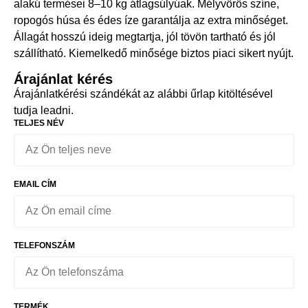
alakú termései 8–10 kg átlagsúlyúak. Mélyvörös színe,
ropogós húsa és édes íze garantálja az extra minőséget.
Állagát hosszú ideig megtartja, jól tövön tartható és jól
szállítható. Kiemelkedő minősége biztos piaci sikert nyújt.
Árajánlat kérés
Árajánlatkérési szándékát az alábbi űrlap kitöltésével
tudja leadni.
TELJES NÉV
EMAIL CÍM
TELEFONSZÁM
TERMÉK