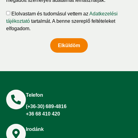
megadott személyes adataimat felhasználják.
Elolvastam és tudomásul vettem az
Adatkezelési
tájékoztató
tartalmát. A benne szereplő feltételeket
elfogadom.
Elküldöm
Telefon
(+36-30) 689-4816
+36 68 410 420
Irodánk