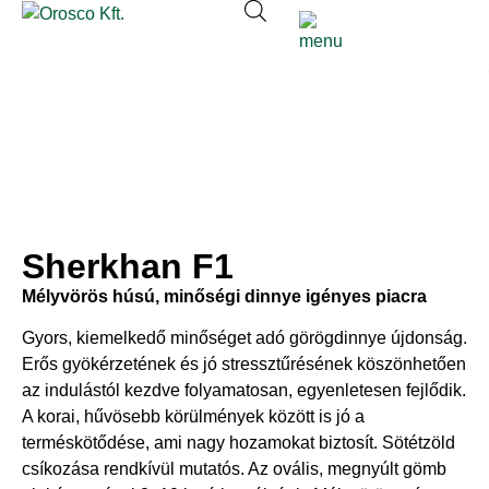
Sherkhan F1
Mélyvörös húsú, minőségi dinnye igényes piacra
Gyors, kiemelkedő minőséget adó görögdinnye újdonság.
Erős gyökérzetének és jó stressztűrésének köszönhetően
az indulástól kezdve folyamatosan, egyenletesen fejlődik.
A korai, hűvösebb körülmények között is jó a
terméskötődése, ami nagy hozamokat biztosít. Sötétzöld
csíkozása rendkívül mutatós. Az ovális, megnyúlt gömb