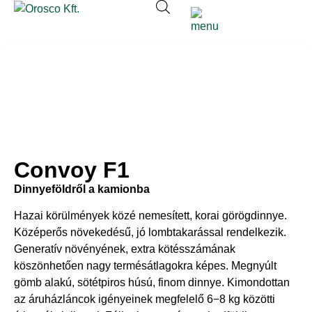
Convoy F1
Dinnyeföldről a kamionba
Hazai körülmények közé nemesített, korai görögdinnye.
Középerős növekedésű, jó lombtakarással rendelkezik.
Generatív növényének, extra kötésszámának
köszönhetően nagy termésátlagokra képes. Megnyúlt
gömb alakú, sötétpiros húsú, finom dinnye. Kimondottan
az áruházláncok igényeinek megfelelő 6−8 kg közötti