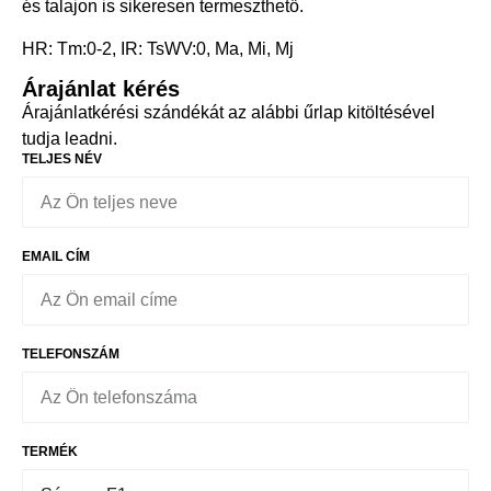
és talajon is sikeresen termeszthető.
HR: Tm:0-2, IR: TsWV:0, Ma, Mi, Mj
Árajánlat kérés
Árajánlatkérési szándékát az alábbi űrlap kitöltésével
tudja leadni.
TELJES NÉV
EMAIL CÍM
TELEFONSZÁM
TERMÉK