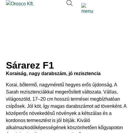
Sárarez F1
Koraiság, nagy darabszám, jó rezisztencia
Korai, bőtermő, nagyméretű hegyes erős újdonság. A
Sarah rezisztenciákkal megerősített változata. Vállas,
világoszöld, 17–20 cm hosszú termései megbízhatóan
csípősek. Jól köt, így magas darabszámot ad tövenként. A
középerős növekedésű növények a kétszálas és a
kordonos termesztést is jól bírják. Kiváló
alkalmazkodóképességének köszönhetően kőgyapoton