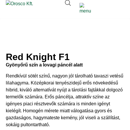
Red Knight F1
Gyönyőrű szín a lovagi páncél alatt
Rendkívül sötét színű, nagyon jól tárolható tavaszi vetésű
lilahagyma. Középkorai tenyészidejű erős növekedésű
hibrid, kiváló alternatívát nyújt a tárolási fajtákkal dolgozó
termelők számára. Erős páncélja, attraktív színe az
igényes piaci résztvevők számára is minden igényt
kielégít. Homogén mérete miatt válogatása gyors és
gazdaságos, hagymateste kemény, jól viseli a szállítást,
sokáig pultontartható.