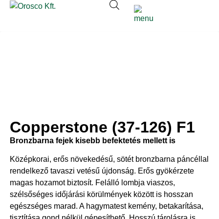
Copperstone (37-126) F1
Bronzbarna fejek kisebb befektetés mellett is
Középkorai, erős növekedésű, sötét bronzbarna páncéllal
rendelkező tavaszi vetésű újdonság. Erős gyökérzete
magas hozamot biztosít. Felálló lombja viaszos,
szélsőséges időjárási körülmények között is hosszan
egészséges marad. A hagymatest kemény, betakarítása,
tisztítása gond nélkül gépesíthető. Hosszú tárolásra is