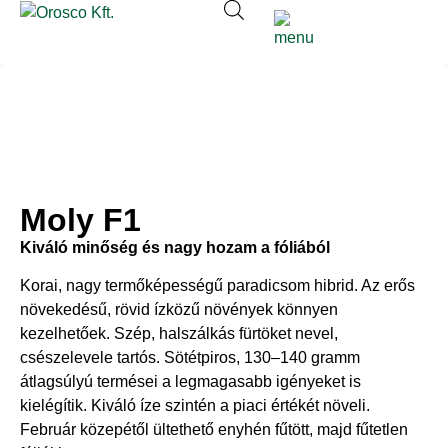
Moly F1
Kiváló minőség és nagy hozam a fóliából
Korai, nagy termőképességű paradicsom hibrid. Az erős
növekedésű, rövid ízközű növények könnyen
kezelhetőek. Szép, halszálkás fürtöket nevel,
csészelevele tartós. Sötétpiros, 130–140 gramm
átlagsúlyú termései a legmagasabb igényeket is
kielégítik. Kiváló íze szintén a piaci értékét növeli.
Február közepétől ültethető enyhén fűtött, majd fűtetlen