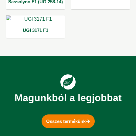
Sassolyno F1 (UG 258-14)
UGI 3171 F1
Magunkból a legjobbat
Összes termékünk