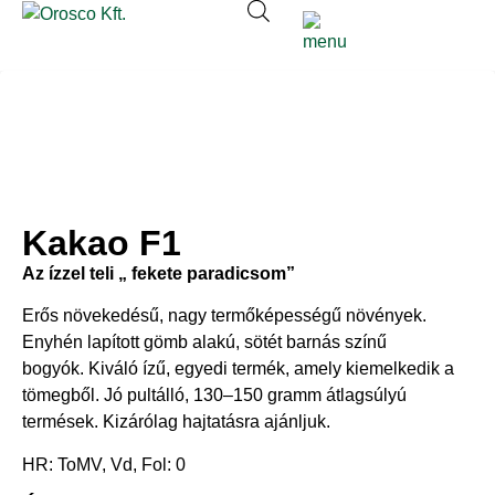
Kakao F1
Az ízzel teli „ fekete paradicsom”
Erős növekedésű, nagy termőképességű növények.
Enyhén lapított gömb alakú, sötét barnás színű
bogyók. Kiváló ízű, egyedi termék, amely kiemelkedik a
tömegből. Jó pultálló, 130–150 gramm átlagsúlyú
termések. Kizárólag hajtatásra ajánljuk.
HR: ToMV, Vd, Fol: 0