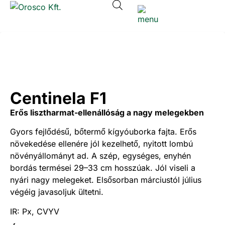
Centinela F1
Erős lisztharmat-ellenállóság a nagy melegekben
Gyors fejlődésű, bőtermő kígyóuborka fajta. Erős
növekedése ellenére jól kezelhető, nyitott lombú
növényállományt ad. A szép, egységes, enyhén
bordás termései 29–33 cm hosszúak. Jól viseli a
nyári nagy melegeket. Elsősorban márciustól július
végéig javasoljuk ültetni.
IR: Px, CVYV