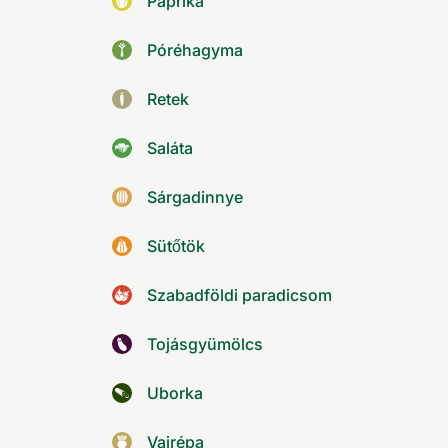
Paprika
Póréhagyma
Retek
Saláta
Sárgadinnye
Sütőtök
Szabadföldi paradicsom
Tojásgyümölcs
Uborka
Vajrépa