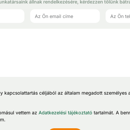
nkatársaink állnak rendelkezésére, kérdezzen tőlünk bátr
y kapcsolattartás céljából az általam megadott személyes 
domásul vettem az
Adatkezelési tájékoztató
tartalmát. A ben
om.