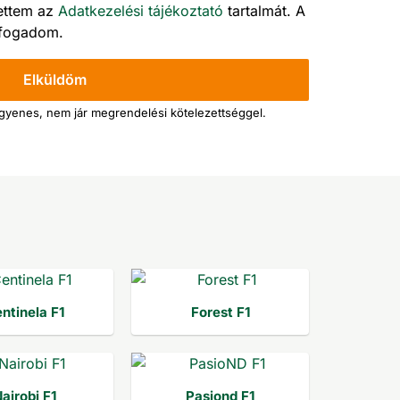
ettem az
Adatkezelési tájékoztató
tartalmát. A
elfogadom.
Elküldöm
ngyenes, nem jár megrendelési kötelezettséggel.
ntinela F1
Forest F1
airobi F1
Pasiond F1