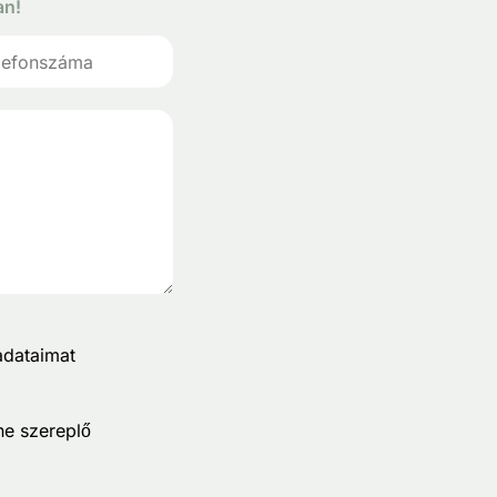
an!
adataimat
ne szereplő