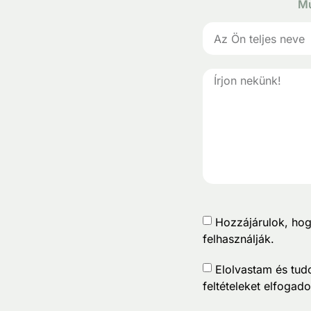
Mu
Hozzájárulok, hog
felhasználják.
Elolvastam és tu
feltételeket elfogad