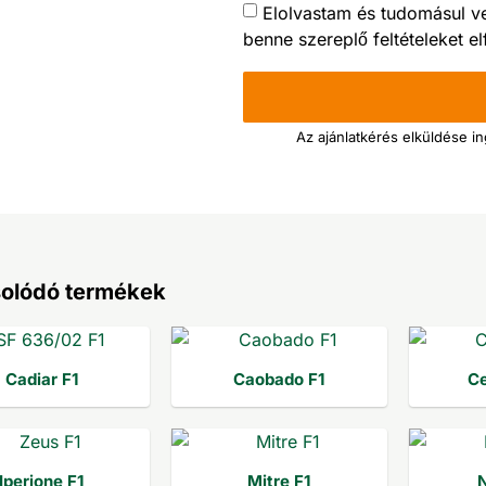
Elolvastam és tudomásul v
benne szereplő feltételeket 
Az ajánlatkérés elküldése i
olódó termékek
Cadiar F1
Caobado F1
Ce
Iperione F1
Mitre F1
N