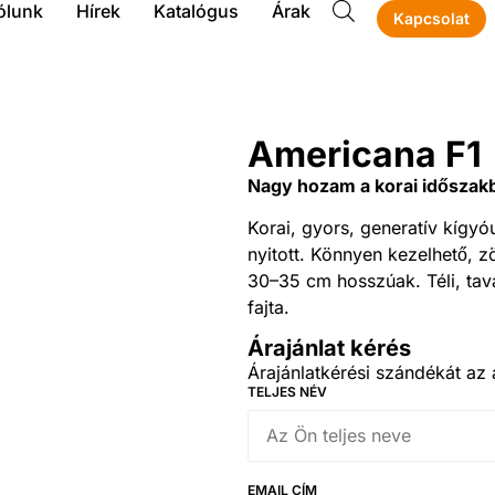
ólunk
Hírek
Katalógus
Árak
Kapcsolat
Americana F1
Nagy hozam a korai időszak
Korai, gyors, generatív kígy
nyitott. Könnyen kezelhető, 
30–35 cm hosszúak. Téli, tava
fajta.
Árajánlat kérés
Árajánlatkérési szándékát az a
TELJES NÉV
EMAIL CÍM