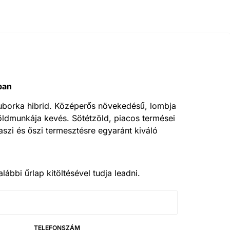
ban
óuborka hibrid. Középerős növekedésű, lombja
zöldmunkája kevés. Sötétzöld, piacos termései
szi és őszi termesztésre egyaránt kiváló
lábbi űrlap kitöltésével tudja leadni.
TELEFONSZÁM