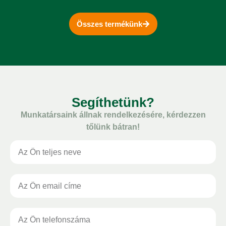
Összes termékünk
Segíthetünk?
Munkatársaink állnak rendelkezésére, kérdezzen
tőlünk bátran!