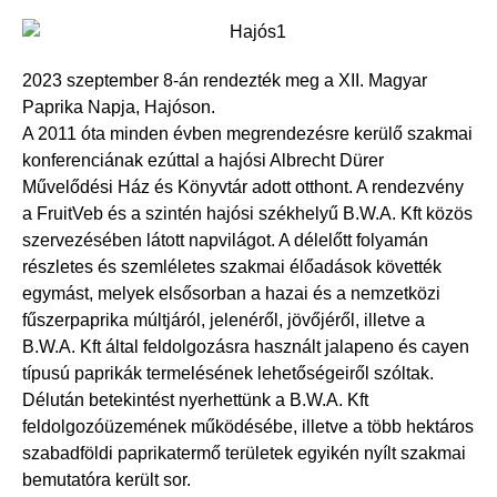
2023 szeptember 8-án rendezték meg a XII. Magyar
Paprika Napja, Hajóson.
A 2011 óta minden évben megrendezésre kerülő szakmai
konferenciának ezúttal a hajósi Albrecht Dürer
Művelődési Ház és Könyvtár adott otthont. A rendezvény
a FruitVeb és a szintén hajósi székhelyű B.W.A. Kft közös
szervezésében látott napvilágot. A délelőtt folyamán
részletes és szemléletes szakmai élőadások követték
egymást, melyek elsősorban a hazai és a nemzetközi
fűszerpaprika múltjáról, jelenéről, jövőjéről, illetve a
B.W.A. Kft által feldolgozásra használt jalapeno és cayen
típusú paprikák termelésének lehetőségeiről szóltak.
Délután betekintést nyerhettünk a B.W.A. Kft
feldolgozóüzemének működésébe, illetve a több hektáros
szabadföldi paprikatermő területek egyikén nyílt szakmai
bemutatóra került sor.