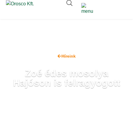
Híreink
Zoé édes mosolya
Hajóson is felragyogott
2023. szeptember 11.