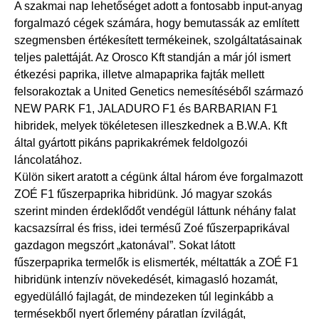
A szakmai nap lehetőséget adott a fontosabb input-anyag
forgalmazó cégek számára, hogy bemutassák az említett
szegmensben értékesített termékeinek, szolgáltatásainak
teljes palettáját. Az Orosco Kft standján a már jól ismert
étkezési paprika, illetve almapaprika fajták mellett
felsorakoztak a United Genetics nemesítéséből származó
NEW PARK F1, JALADURO F1 és BARBARIAN F1
hibridek, melyek tökéletesen illeszkednek a B.W.A. Kft
által gyártott pikáns paprikakrémek feldolgozói
láncolatához.
Külön sikert aratott a cégünk által három éve forgalmazott
ZOÉ F1 fűszerpaprika hibridünk. Jó magyar szokás
szerint minden érdeklődőt vendégül láttunk néhány falat
kacsazsírral és friss, idei termésű Zoé fűszerpaprikával
gazdagon megszórt „katonával”. Sokat látott
fűszerpaprika termelők is elismerték, méltatták a ZOÉ F1
hibridünk intenzív növekedését, kimagasló hozamát,
egyedülálló fajlagát, de mindezeken túl leginkább a
termésekből nyert őrlemény páratlan ízvilágát,