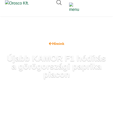
Híreink
Újabb KAMOR F1 hódítás
a görögországi paprika
piacon
2023. szeptember 14.