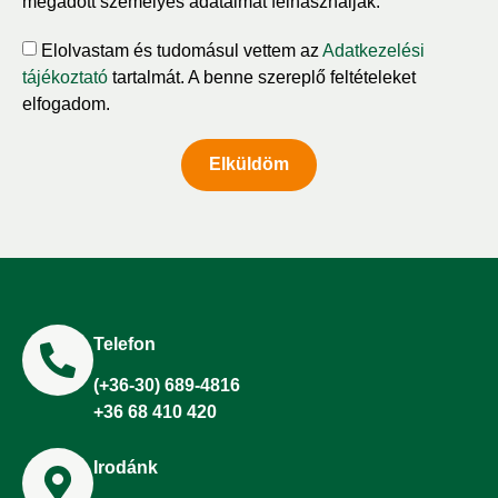
megadott személyes adataimat felhasználják.
Elolvastam és tudomásul vettem az
Adatkezelési
tájékoztató
tartalmát. A benne szereplő feltételeket
elfogadom.
Elküldöm
Telefon
(+36-30) 689-4816
+36 68 410 420
Irodánk