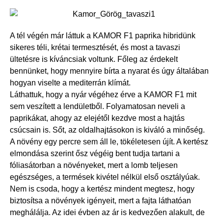
A tél végén már láttuk a KAMOR F1 paprika hibridünk
sikeres téli, krétai termesztését, és most a tavaszi
ültetésre is kíváncsiak voltunk. Főleg az érdekelt
bennünket, hogy mennyire bírta a nyarat és úgy általában
hogyan viselte a mediterrán klímát.
Láthattuk, hogy a nyár végéhez érve a KAMOR F1 mit
sem veszített a lendületből. Folyamatosan neveli a
paprikákat, ahogy az elejétől kezdve most a hajtás
csúcsain is. Sőt, az oldalhajtásokon is kiváló a minőség.
A növény egy percre sem áll le, tökéletesen újít. A kertész
elmondása szerint ősz végéig bent tudja tartani a
fóliasátorban a növényeket, mert a lomb teljesen
egészséges, a termések kivétel nélkül első osztályúak.
Nem is csoda, hogy a kertész mindent megtesz, hogy
biztosítsa a növények igényeit, mert a fajta láthatóan
meghálálja. Az idei évben az ár is kedvezően alakult, de