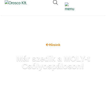
Híreink
Már szedik a MOLY-t
Csólyospáloson!
2023. június 8.