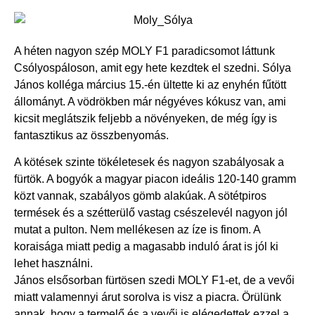
A héten nagyon szép MOLY F1 paradicsomot láttunk
Csólyospáloson, amit egy hete kezdtek el szedni. Sólya
János kolléga március 15.-én ültette ki az enyhén fűtött
állományt. A vödrökben már négyéves kókusz van, ami
kicsit meglátszik feljebb a növényeken, de még így is
fantasztikus az összbenyomás.
A kötések szinte tökéletesek és nagyon szabályosak a
fürtök. A bogyók a magyar piacon ideális 120-140 gramm
közt vannak, szabályos gömb alakúak. A sötétpiros
termések és a szétterülő vastag csészelevél nagyon jól
mutat a pulton. Nem mellékesen az íze is finom. A
koraisága miatt pedig a magasabb induló árat is jól ki
lehet használni.
János elsősorban fürtösen szedi MOLY F1-et, de a vevői
miatt valamennyi árut sorolva is visz a piacra. Örülünk
annak, hogy a termelő és a vevői is elégedettek ezzel a