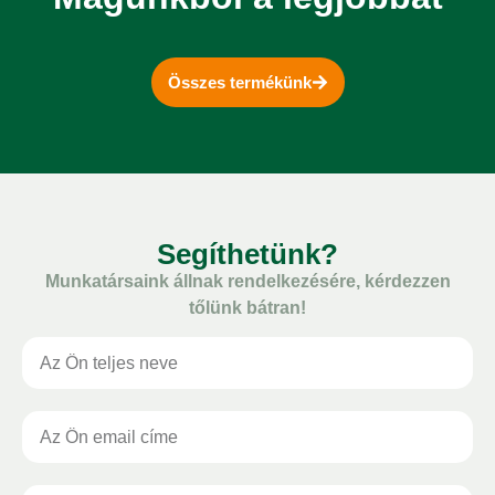
Összes termékünk
Segíthetünk?
Munkatársaink állnak rendelkezésére, kérdezzen
tőlünk bátran!