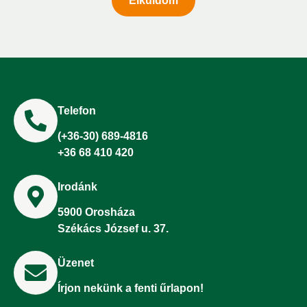
Elküldöm
Telefon
(+36-30) 689-4816
+36 68 410 420
Irodánk
5900 Orosháza
Székács József u. 37.
Üzenet
Írjon nekünk a fenti űrlapon!