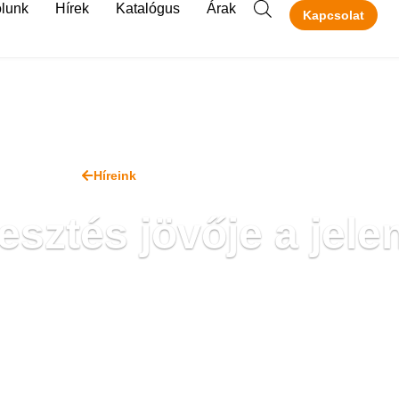
lunk
Hírek
Katalógus
Árak
Kapcsolat
Híreink
ztés jövője a jele
2025. január 16.