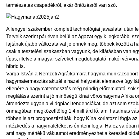
természetes csapadékról, akár öntözésről van szó.
A lengyel szakember komplett technológiai javaslatai után fe
Terveik szerint pár éven belül az ágazat egyik legkorábbi 
fajtának újabb változataival jelennek meg, többek között a 
csak a tesztelési szakaszban vagyunk, de kilátásban van 
típus, illetve a magyar szíveket megdobogtató makói vérvona
hibrid is.
Varga István a Nemzeti Agrárkamara hagyma munkacsoport v
hagymatermesztés aktuális hazai helyzetét elemezve úgy lá
ellenére a hagymatermesztés még mindig előremutató, sok sz
meglátása szerint a jó minőségű kínai vöröshagyma Afrika 
átrendezte ugyan a világpiaci tendenciákat, de azt sem szab
önmagában megközelítőleg 1,4 milliárd fő, ami hatalmas vásár
többen is azt prognosztizálták, hogy Kína korlátozni fogja az
intézkedés a hagymaféléket is érinteni fogja. Ha ez valóban í
ami nagy mértékű vákuumot eredményezhet a keresleti olda