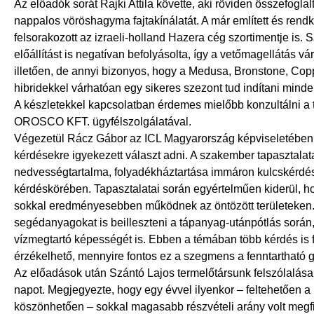
Az előadók sorát Rajki Attila követte, aki röviden összefo
nappalos vöröshagyma fajtakínálatát. A már említett és rendk
felsorakozott az izraeli-holland Hazera cég szortimentje is.
előállítást is negatívan befolyásolta, így a vetőmagellátás vá
illetően, de annyi bizonyos, hogy a Medusa, Bronstone, Co
hibridekkel várhatóan egy sikeres szezont tud indítani min
A készletekkel kapcsolatban érdemes mielőbb konzultálni a te
OROSCO KFT. ügyfélszolgálatával.
Végezetül Rácz Gábor az ICL Magyarország képviseletében a
kérdésekre igyekezett választ adni. A szakember tapasztalatai
nedvességtartalma, folyadékháztartása immáron kulcskérdés
kérdéskörében. Tapasztalatai során egyértelműen kiderül, 
sokkal eredményesebben működnek az öntözött területeken.
segédanyagokat is beilleszteni a tápanyag-utánpótlás során,
vízmegtartó képességét is. Ebben a témában több kérdés is fe
érzékelhető, mennyire fontos ez a szegmens a fenntartható
Az előadások után Szántó Lajos termelőtársunk felszólalása
napot. Megjegyezte, hogy egy évvel ilyenkor – feltehetően 
köszönhetően – sokkal magasabb részvételi arány volt megf