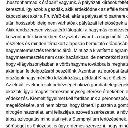
„huszonharmadik órában” vagyunk. A pályázati kiírások felté
keresztül, így azok a gazdák, akik érdeklődnek az efféle for
kapcsolatot akár a FruitVeB-bel, akár a pályázatíró partnere
után hosszabb ideig nem várhatóak pályázati lehetőségek 
Akik rendszeresen visszatérő látogatói a hagymás rendezvé
köszönthették köreinkben Krzysztof Jawor-t, a nagy múltú TA
részletes és minden témakört alaposan bemutató előadásábó
hagymatermesztés tendenciáiról. Mint az a kivetített diagramo
hagymatermesztés nem csak hazánkban, de nemzetközi szinte
hogy világviszonylatban a vöröshagyma továbbra is meghatáro
akár ipari feldolgozásról beszélünk. Azonban az európai árak
országok nagy mértékű felzárkózása, például Kína erőtelje
Az elmúlt években sok nehézséget okozó gombabetegségek 
okoztak, így a magas termésmennyiség elérése érdekében e
védekezés. Kiemelt figyelmet kell fordítanunk a peronoszpóra
megelőzésére, ami nem biztos, hogy kimerül pusztán a gomb
nitrogén használat, ami fellazítja a szöveti szerkezetet, a 
tripsz szívogatás mind utat nyit a Stemphylium fertőzésének
sűrűségét és öntözését is úgy érdemes szervezni, hogy miné