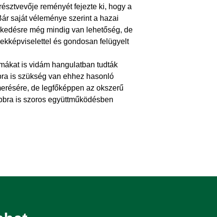
észtvevője reményét fejezte ki, hogy a
Bár saját véleménye szerint a hazai
vekedésre még mindig van lehetőség, de
dekképviselettel és gondosan felügyelt
émákat is vidám hangulatban tudták
bra is szükség van ehhez hasonló
erésére, de legfőképpen az okszerű
bbra is szoros együttműködésben