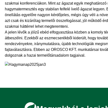
szakmai konferenciákon. Mint az ágazat egyik meghatározó r
hagymatermesztés egy stabilan felfelé ívelő ágazat legyen. 
önellátás egyelőre nagyon kérdőjeles, mégis úgy véli a nö
azt csak és kizárólag termelői összefogással, jól működő ér
szakmai háttérrel lehet megteremteni.
A jelen lévők a jóízű ebéd elfogyasztása közben a komoly t
átbeszélni. Ezekből az eszmecserékből kiderült, hogy továb
rendezvényekre, iránymutatásra, újabb technológiák megism
fajtaválasztásra. Ebben az OROSCO KFT. munkatársai tová
dolgoznak a hazai termelőtársadalom tagjaival.