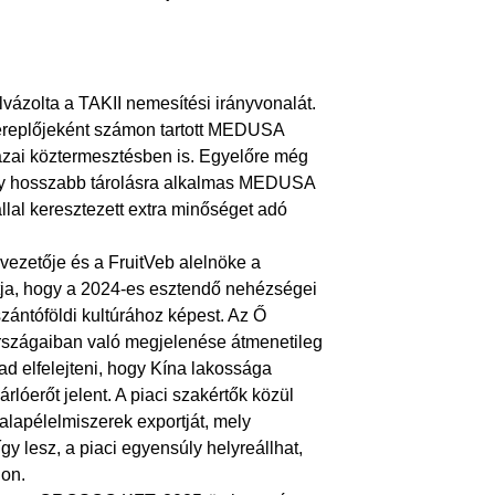
lvázolta a TAKII nemesítési irányvonalát.
szereplőjeként számon tartott MEDUSA
hazai köztermesztésben is. Egyelőre még
egy hosszabb tárolásra alkalmas MEDUSA
llal keresztezett extra minőséget adó
ezetője és a FruitVeb alelnöke a
tja, hogy a 2024-es esztendő nehézségei
ántóföldi kultúrához képest. Az Ő
országaiban való megjelenése átmenetileg
ad elfelejteni, hogy Kína lakossága
lóerőt jelent. A piaci szakértők közül
 alapélelmiszerek exportját, mely
gy lesz, a piaci egyensúly helyreállhat,
lon.