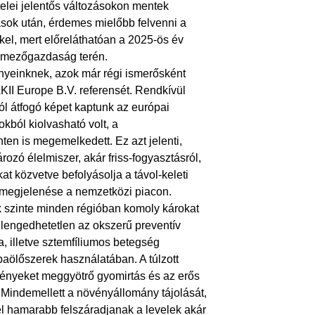
telei jelentős változásokon mentek
rások után, érdemes mielőbb felvenni a
kkel, mert előreláthatóan a 2025-ös év
a mezőgazdaság terén.
nyeinknek, azok már régi ismerősként
KII Europe B.V. referensét. Rendkívül
l átfogó képet kaptunk az európai
kból kiolvasható volt, a
n is megemelkedett. Ez azt jelenti,
zó élelmiszer, akár friss-fogyasztásról,
at közvetve befolyásolja a távol-keleti
s megjelenése a nemzetközi piacon.
szinte minden régióban komoly károkat
lengedhetetlen az okszerű preventív
, illetve sztemfíliumos betegség
aölőszerek használatában. A túlzott
növényeket meggyötrő gyomirtás és az erős
. Mindemellett a növényállomány tájolását,
l hamarabb felszáradjanak a levelek akár