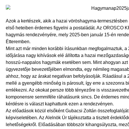
Azok a kertészek, akik a hazai vöröshagyma-termesztésben é
első heteiben érdemes figyelni a postaládát. Az OROSCO KF
hagymás rendezvényére, mely 2025-ben január 15-én rend
Étteremben.
Mint azt már minden korábbi írásunkban megfogalmaztuk, a
időjárása nagy kihívások elé állította a hazai mezőgazdaság
hosszú-nappalos hagymák esetében sem. Mint ahogyan azt
ügyvezetője bevezetőjében elmondta, egy némileg magasab
ahhoz, hogy az árakat negatívan befolyásolják. Ráadásul a 
mellé a gyengébb minőség is párosult, így erre a szezonra b
emlékezni. Az okokat persze több tényezőre is visszavezeth
komponensre semmiféle ráhatásunk sincs. De érdemes mindig
kérdésre is választ kaphattunk ezen a rendezvényen.
Az előadások közül elsőként Gubacsi Zoltán összefoglalóját
képviseletében. Az Alelnök Úr tájékoztatta a tisztelt érdeklőd
lehetőségekről. Előadásában többször kihangsúlyozta, mez