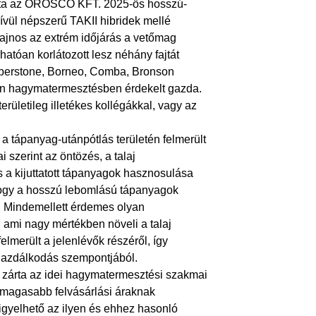
glalta az OROSCO KFT. 2025-ös hosszú-
ívül népszerű TAKII hibridek mellé
 Sajnos az extrém időjárás a vetőmag
rhatóan korlátozott lesz néhány fajtát
pperstone, Borneo, Comba, Bronson
den hagymatermesztésben érdekelt gazda.
rületileg illetékes kollégákkal, vagy az
 tápanyag-utánpótlás területén felmerült
 szerint az öntözés, a talaj
 a kijuttatott tápanyagok hasznosulása
hogy a hosszú lebomlású tápanyagok
 Mindemellett érdemes olyan
 ami nagy mértékben növeli a talaj
lmerült a jelenlévők részéről, így
 gazdálkodás szempontjából.
 zárta az idei hagymatermesztési szakmai
a magasabb felvásárlási áraknak
igyelhető az ilyen és ehhez hasonló