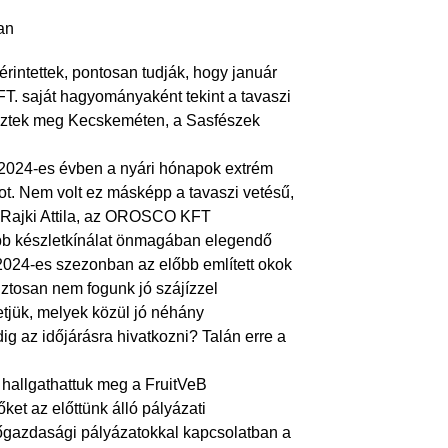
rintettek, pontosan tudják, hogy január
T. saját hagyományaként tekint a tavaszi
eztek meg Kecskeméten, a Sasfészek
 2024-es évben a nyári hónapok extrém
ot. Nem volt ez másképp a tavaszi vetésű,
 Rajki Attila, az OROSCO KFT
b készletkínálat önmagában elegendő
2024-es szezonban az előbb említett okok
iztosan nem fogunk jó szájízzel
etjük, melyek közül jó néhány
 az időjárásra hivatkozni? Talán erre a
 hallgathattuk meg a FruitVeB
őket az előttünk álló pályázati
őgazdasági pályázatokkal kapcsolatban a