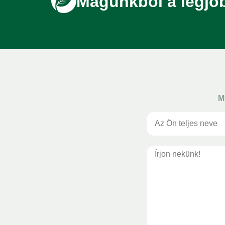
Magunkból a legjo
M