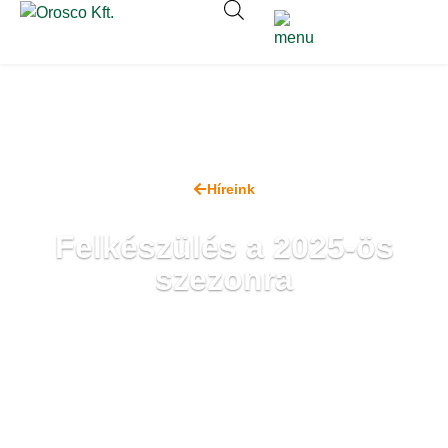
Híreink
Felkészülés a 2025-ös
szezonra
2025. január 22.