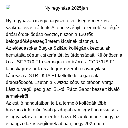
Nyíregyházán is egy nagyszerű zöldségtermesztési
szakmai estet zártunk. A rendezvényt, a termelő kollégák
óriási érdeklődése övezte, hiszen a 130 fős
befogadóképességű terem kicsinek bizonyult.
Az előadásokat Butyka Szilárd kollégánk kezdte, aki
bemutatta cégünk sikerfajtáit és újdonságait. Különösen a
korai SF 2070 F1 csemegekukoricánk, a CORVUS F1
laposkáposztánk és a legnépszerűbb savanyítási
káposzta a STRUKTA F1 keltette fel a gazdák
érdeklődését. Ezután a Kwizda képviseletében Varga
László, végül pedig az ISL-től Rácz Gábor beszélt kiváló
termékeiről.
Az est jó hangulatban telt, a termelő kollégák több,
hasznos információval gazdagabban, egy finom vacsora
elfogyasztása után mentek haza. Bízunk benne, hogy az
elhangzottak is segítenek abban, hogy 2025-ben