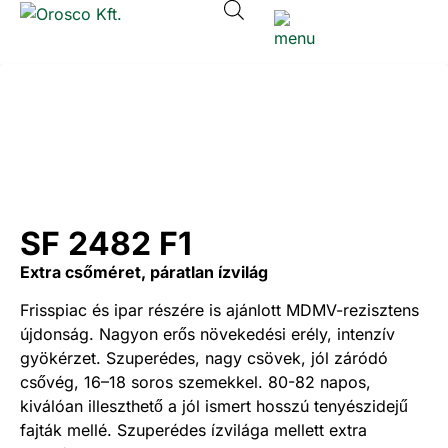
SF 2482 F1
Extra csőméret, páratlan ízvilág
Frisspiac és ipar részére is ajánlott MDMV-rezisztens
újdonság. Nagyon erős növekedési erély, intenzív
gyökérzet. Szuperédes, nagy csövek, jól záródó
csővég, 16–18 soros szemekkel. 80-82 napos,
kiválóan illeszthető a jól ismert hosszú tenyészidejű
fajták mellé. Szuperédes ízvilága mellett extra