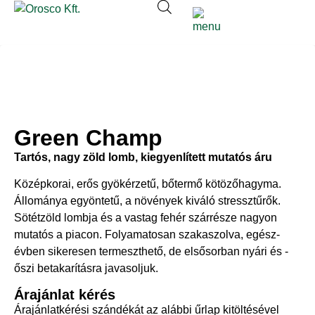
Green Champ
Tartós, nagy zöld lomb, kiegyenlített mutatós áru
Középkorai, ­erős ­gyökérzetű,­ bőtermő ­kötözőhagyma.
Állománya ­egyöntetű, ­a ­növények ­kiváló stressztűrők.
Sötétzöld lombja és a vastag fehér szárrésze nagyon
mutatós a piacon. Folyamatosan szakaszolva,­ egész­
évben ­sikeresen ­termeszthető, ­de ­elsősorban ­nyári ­és ­
őszi ­betakarításra javasoljuk.
Árajánlat kérés
Árajánlatkérési szándékát az alábbi űrlap kitöltésével