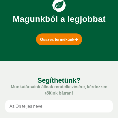
Magunkból a legjobbat
Összes termékünk
Segíthetünk?
Munkatársaink állnak rendelkezésére, kérdezzen
tőlünk bátran!