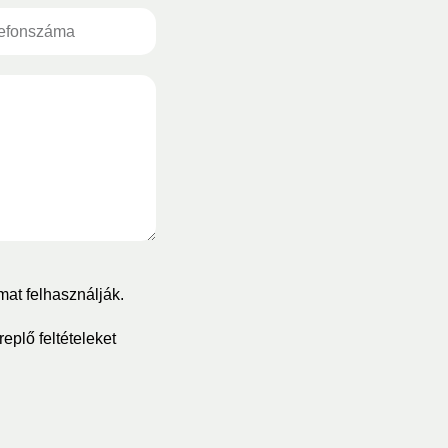
mat felhasználják.
eplő feltételeket