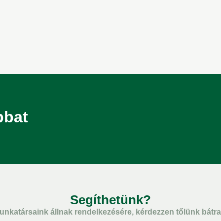
bbat
Segíthetünk?
unkatársaink állnak rendelkezésére, kérdezzen tőlünk bátra