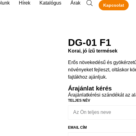
lunk
Hírek
Katalógus
Árak
Kapcsolat
DG-01 F1
Korai, jó ízű termések
Erős növekedésű és gyökérzetű
növényeket fejleszt, oltáskor k
fajtákhoz ajánljuk.
Árajánlat kérés
Árajánlatkérési szándékát az alá
TELJES NÉV
EMAIL CÍM