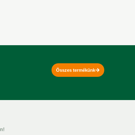
Összes termékünk
n!