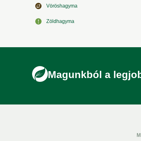
Vöröshagyma
Zöldhagyma
Magunkból a legjo
M