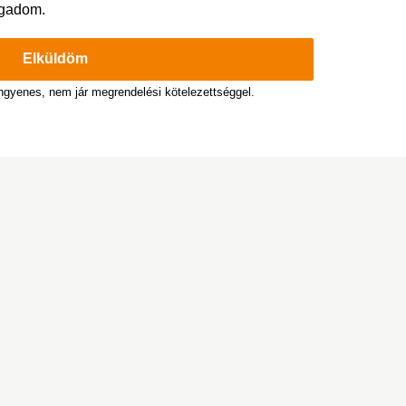
ogadom.
Elküldöm
ingyenes, nem jár megrendelési kötelezettséggel.