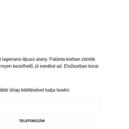
 lagenaria típusú alany. Palánta korban zömök
önnyen kezelhető, jó eredést ad. Elsősorban korai
bbi űrlap kitöltésével tudja leadni.
TELEFONSZÁM