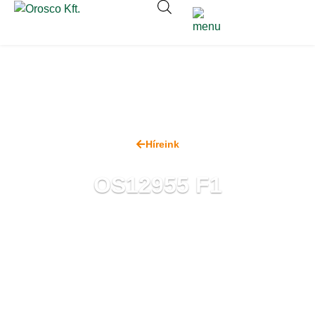
Híreink
OS12955 F1
2021. június 4.