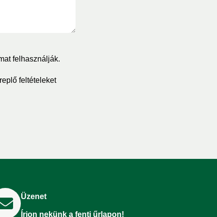
mat felhasználják.
eplő feltételeket
Üzenet
Írjon nekünk a fenti űrlapon!