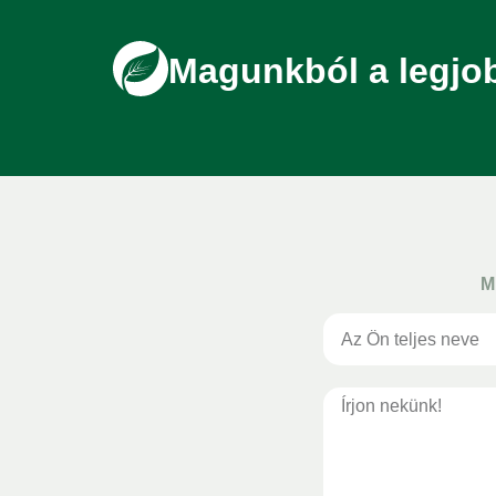
Magunkból a legjo
M