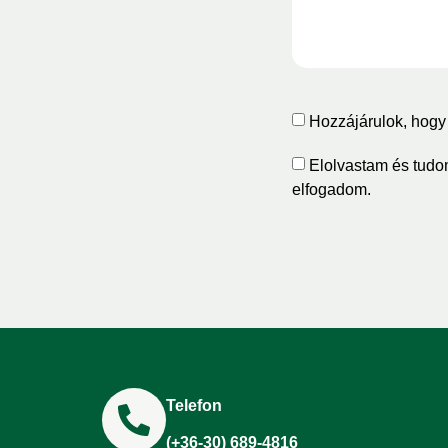
Hozzájárulok, hogy 
Elolvastam és tudo
elfogadom.
Telefon
(+36-30) 689-4816