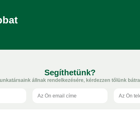
bbat
Segíthetünk?
unkatársaink állnak rendelkezésére, kérdezzen tőlünk bátra