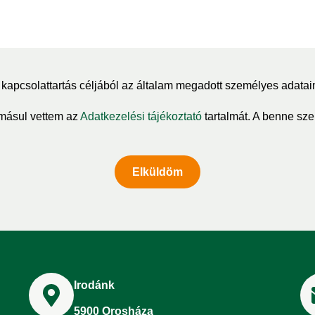
kapcsolattartás céljából az általam megadott személyes adatai
másul vettem az
Adatkezelési tájékoztató
tartalmát. A benne szer
Elküldöm
Irodánk
5900 Orosháza