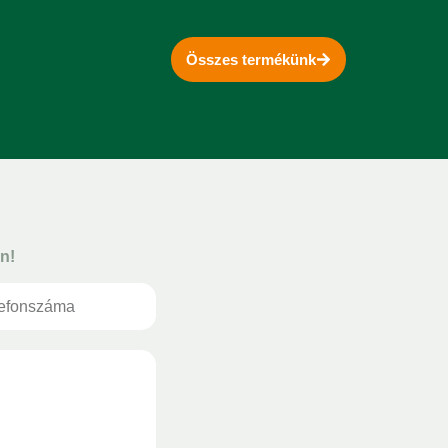
Összes termékünk
n!