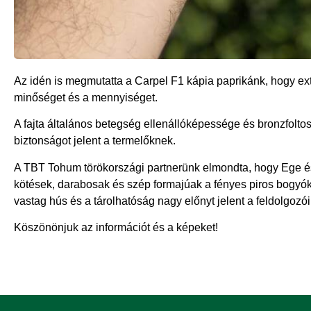
Az idén is megmutatta a Carpel F1 kápia paprikánk, hogy ext
minőséget és a mennyiséget.
A fajta általános betegség ellenállóképessége és bronzfolt
biztonságot jelent a termelőknek.
A TBT Tohum törökországi partnerünk elmondta, hogy Ege é
kötések, darabosak és szép formajúak a fényes piros bogyók. 
vastag hús és a tárolhatóság nagy előnyt jelent a feldolgozó
Köszönönjuk az információt és a képeket!