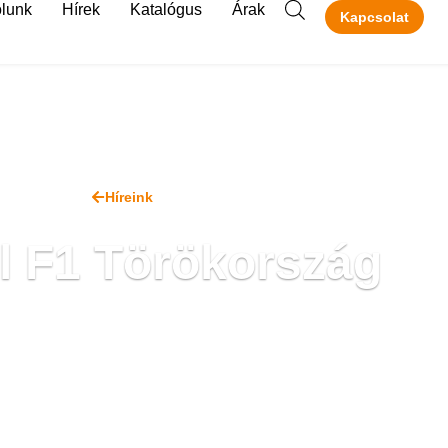
lunk
Hírek
Katalógus
Árak
Kapcsolat
Híreink
l F1 Törökország
2021. augusztus 16.